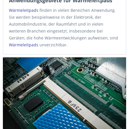
Anwendungsgebiete für Wärmeleitpads
Wärmeleitpads
finden in vielen Bereichen Anwendung.
Sie werden beispielsweise in der Elektronik, der
Automobilindustrie, der Raumfahrt und in vielen
weiteren Branchen eingesetzt. Insbesondere bei
Geräten, die hohe Wärmeentwicklungen aufweisen, sind
Wärmeleitpads
unverzichtbar.