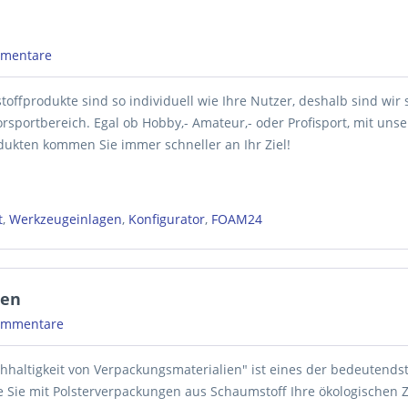
mentare
ffprodukte sind so individuell wie Ihre Nutzer, deshalb sind wir 
sportbereich. Egal ob Hobby,- Amateur,- oder Profisport, mit uns
ukten kommen Sie immer schneller an Ihr Ziel!
t
,
Werkzeugeinlagen
,
Konfigurator
,
FOAM24
gen
ommentare
haltigkeit von Verpackungsmaterialien" ist eines der bedeutend
e Sie mit Polsterverpackungen aus Schaumstoff Ihre ökologischen Z