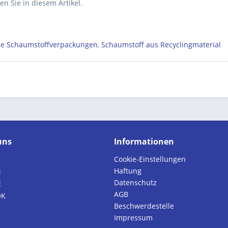
en Sie in diesem Artikel.
ge Schaumstoffverpackungen
,
Schaumstoff aus Recyclingmaterial
uns
Informationen
Cookie-Einstellungen
Haftung
N
Datenschutz
E
AGB
OK
Beschwerdestelle
Impressum