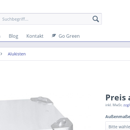
n
Blog
Kontakt
Go Green
Alukisten
Preis
inkl. MwSt.
zzg
Außenmaße