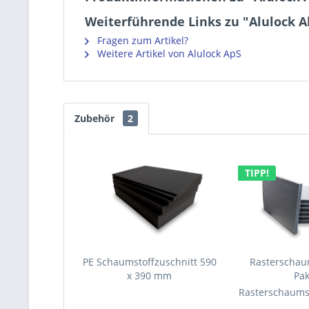
Weiterführende Links zu "Alulock A
Fragen zum Artikel?
Weitere Artikel von Alulock ApS
Zubehör
2
TIPP!
PE Schaumstoffzuschnitt 590
Rasterschaum
x 390 mm
Pak
Außenmaße: 590 x 390 x 10 mm
Inhalt: 7 Platten a
Rasterschaumst